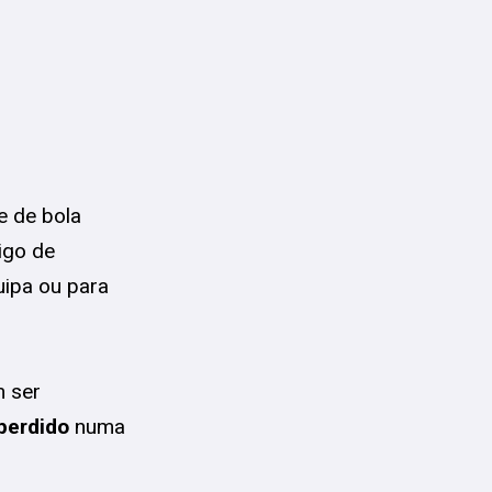
e de bola
igo de
uipa ou para
m ser
perdido
numa