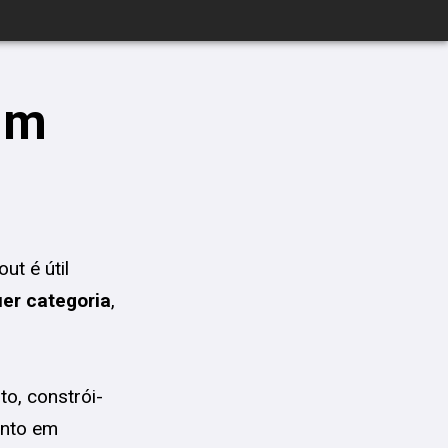
um
t é útil
er categoria
,
o, constrói-
anto em