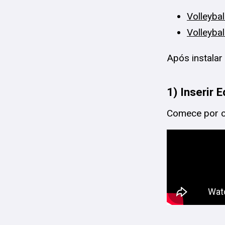
Volleybal
Volleybal
Após instalar
1) Inserir 
Comece por cr