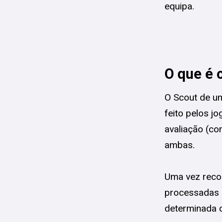
equipa.
O que é 
O Scout de um
feito pelos j
avaliação (c
ambas.
Uma vez recol
processadas 
determinada c