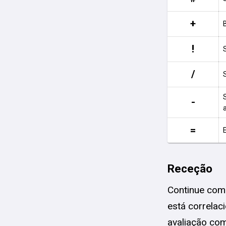
+
!
/
-
=
E
Receção
Continue com 
está correlac
avaliação com