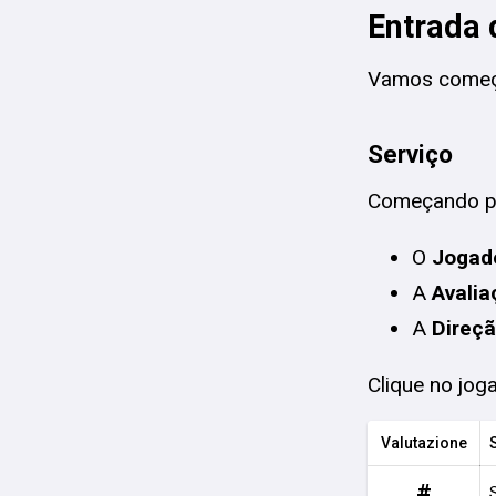
Entrada 
Vamos começ
Serviço
Começando pe
O
Jogad
A
Avalia
A
Direç
Clique no jog
Valutazione
#