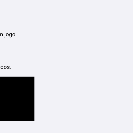
m jogo:
ados.