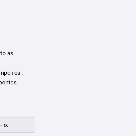
ndo as
mpo real.
 pontos
-lo.