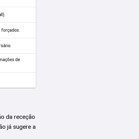
l).
 forçados.
sário.
inações de
ão da receção
ão já sugere a