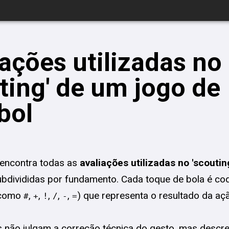
ações utilizadas no
ting' de um jogo de
bol
 encontra todas as
avaliações utilizadas no 'scoutin
subdivididas por fundamento. Cada toque de bola é co
(como
,
,
,
,
,
) que representa o resultado da aç
#
+
!
/
-
=
s não julgam a correção técnica do gesto, mas desc