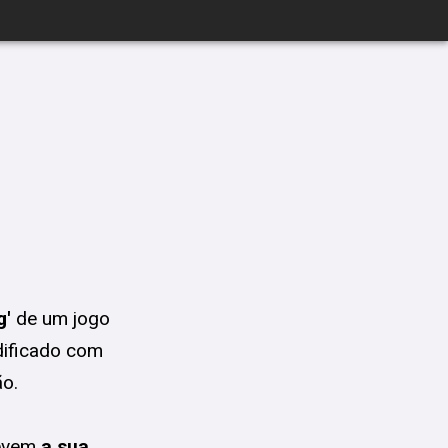
g'
de um jogo
dificado com
ão.
revem
a sua