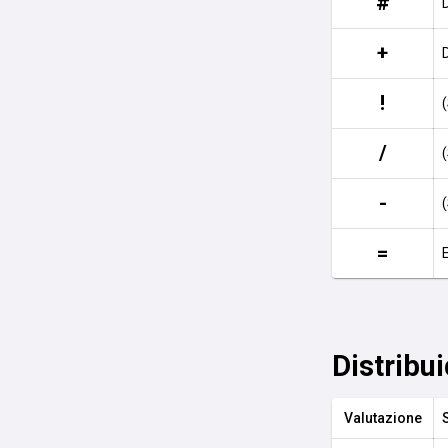
#
+
!
/
-
=
Distribu
Valutazione