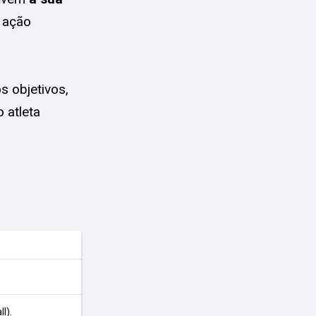
a ação
s objetivos,
 atleta
l).