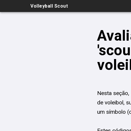
Volleyball Scout
Avali
'scou
volei
Nesta seção,
de voleibol, 
um símbolo 
Estes código