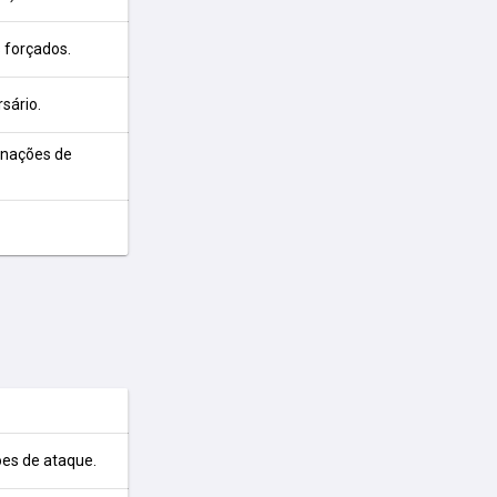
 forçados.
sário.
inações de
ões de ataque.