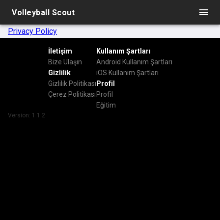
Volleyball Scout
Privacy Policy
İletişim
Kullanım Şartları
Bize Ulaşın
Android Kullanım Şartları
Gizlilik
iOS Kullanım Şartları
Gizlilik Politikası
Profil
Çerez Politikası
Profil
Eğitim
Version:
1.1.2